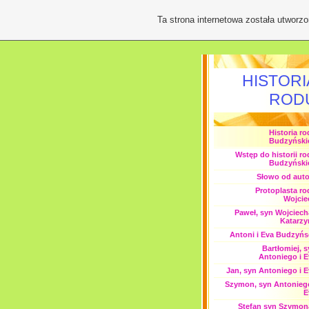
Ta strona internetowa została utworz
HISTORI
ROD
Historia r
Budzyński
Wstęp do historii r
Budzyński
Słowo od auto
Protoplasta ro
Wojcie
Paweł, syn Wojciech
Katarzy
Antoni i Eva Budzyńs
Bartłomiej, 
Antoniego i E
Jan, syn Antoniego i 
Szymon, syn Antoniego
E
Stefan syn Szymona