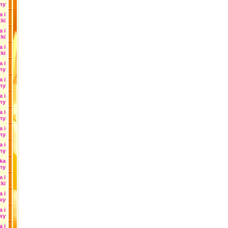
ny
a i
zki
a i
zki
a i
zki
 i
ny
a i
ny
a i
ny
a i
ny
a i
ny
a i
ny
ka
nny
a i
zki
a i
wy
a i
wy
a i