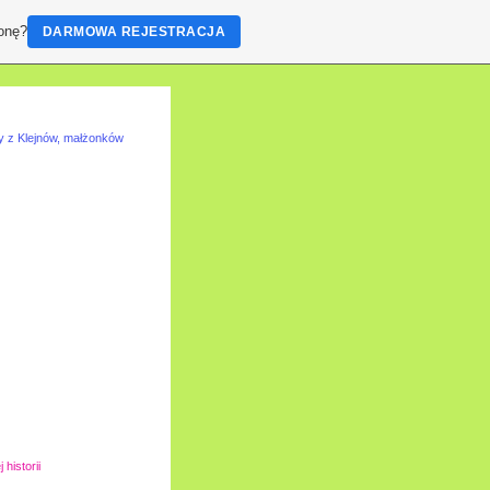
ronę?
DARMOWA REJESTRACJA
esy z Klejnów, małżonków
historii