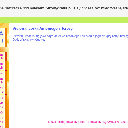
ona bezpłatnie pod adresem
Stronygratis.pl
. Czy chcesz też mieć własną st
Victoria, córka Antoniego i Teresy
A
Victoria urodziła się jako piąte dziecko Antoniego i pierwsze jego drugiej żony Ter
U
Budzyńskich w Kłecku.
odu
ch
odu
ch
ra
du
ch
a i
ny
cy
syn
vy
Evy
 i
vy
Dzisiaj stronę odwiedziło już 11 odwiedzającyWitaj w naszej 
 i