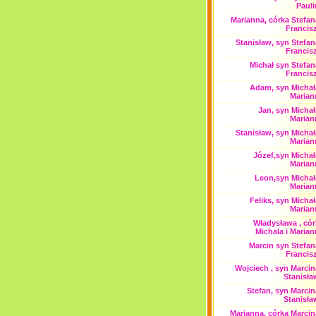
Pauli
Marianna, córka Stefan
Francis
Stanisław, syn Stefan
Francis
Michał syn Stefan
Francis
Adam, syn Michała
Marian
Jan, syn Michał
Marian
Stanisław, syn Michał
Marian
Józef,syn Michał
Marian
Leon,syn Michał
Marian
Feliks, syn Michał
Marian
Władysława , cór
Michala i Maria
Marcin syn Stefan
Francis
Wojciech , syn Marcin
Stanisła
Stefan, syn Marcin
Stanisła
Marianna, córka Marcin