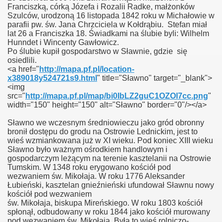
Franciszką, córką Józefa i Rozalii Radke, małżonków
Szulców, urodzoną 16 listopada 1842 roku w Michałowie w
parafii pw. św. Jana Chrzciciela w Kołdrąbiu. Stefan miał
lat 26 a Franciszka 18. Świadkami na ślubie byli: Wilhelm
zki
Hunndet i Wincenty Gawłowicz.
Po ślubie kupił gospodarstwo w Sławnie, gdzie się
osiedlili.
i
<a href="
http://mapa.pf.pl/location-
x389018y524721s9.html
" title="Sławno" target="_blank">
<img
src="
http://mapa.pf.pl/map/bi0IbLZ2guC1OZOl7cc.png
"
width="150" height="150" alt="Sławno" border="0"/></a>
Sławno we wczesnym średniowieczu jako gród obronny
bronił dostępu do grodu na Ostrowie Lednickim, jest to
wieś wzmiankowana już w XI wieku. Pod koniec XIII wieku
Sławno było ważnym ośrodkiem handlowym i
gospodarczym leżącym na terenie kasztelanii na Ostrowie
Tumskim. W 1348 roku erygowano kościół pod
wezwaniem św. Mikołaja. W roku 1776 Aleksander
Łubieński, kasztelan gnieźnieński ufundował Sławnu nowy
kościół pod wezwaniem
św. Mikołaja, biskupa Mireńskiego. W roku 1803 kościół
spłonął, odbudowany w roku 1844 jako kościół murowany
pod wezwaniem św. Mikołąja. Była to wieś rolniczo-