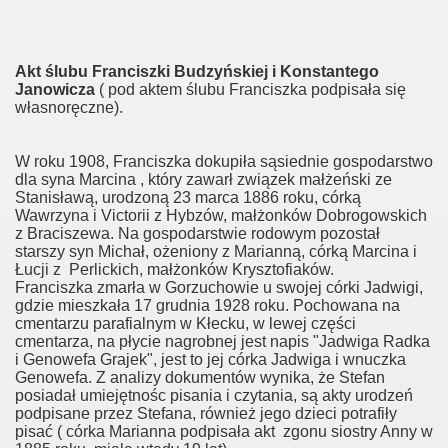
rzyny
Akt ślubu Franciszki Budzyńskiej i Konstantego
zyny
Janowicza
( pod aktem ślubu Franciszka podpisała się
własnoręczne).
W roku 1908, Franciszka dokupiła sąsiednie gospodarstwo
dla syna Marcina , który zawarł związek małżeński ze
Stanisławą, urodzoną 23 marca 1886 roku, córką
Wawrzyna i Victorii z Hybzów, małżonków Dobrogowskich
z Braciszewa. Na gospodarstwie rodowym pozostał
starszy syn Michał, ożeniony z Marianną, córką Marcina i
Łucji z Perlickich, małżonków Krysztofiaków.
Franciszka zmarła w Gorzuchowie u swojej córki Jadwigi,
gdzie mieszkała 17 grudnia 1928 roku. Pochowana na
cmentarzu parafialnym w Kłecku, w lewej części
cmentarza, na płycie nagrobnej jest napis "Jadwiga Radka
i Genowefa Grajek", jest to jej córka Jadwiga i wnuczka
Genowefa. Z analizy dokumentów wynika, że Stefan
posiadał umiejętnośc pisania i czytania, są akty urodzeń
podpisane przez Stefana, również jego dzieci potrafiły
pisać ( córka Marianna podpisała akt zgonu siostry Anny w