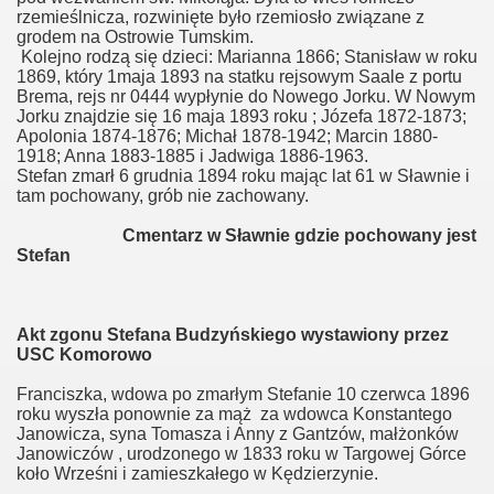
rzemieślnicza, rozwinięte było rzemiosło związane z
ianny
grodem na Ostrowie Tumskim.
Kolejno rodzą się dzieci: Marianna 1866; Stanisław w roku
1869, który 1maja 1893 na statku rejsowym Saale z portu
Brema, rejs nr 0444 wypłynie do Nowego Jorku. W Nowym
wy
Jorku znajdzie się 16 maja 1893 roku ; Józefa 1872-1873;
Apolonia 1874-1876; Michał 1878-1942; Marcin 1880-
1918; Anna 1883-1885 i Jadwiga 1886-1963.
Stefan zmarł 6 grudnia 1894 roku mając lat 61 w Sławnie i
tam pochowany, grób nie zachowany.
awy
Cmentarz w Sławnie gdzie pochowany jest
wy
Stefan
ki
Akt zgonu Stefana Budzyńskiego wystawiony przez
USC Komorowo
Franciszka, wdowa po zmarłym Stefanie 10 czerwca 1896
roku wyszła ponownie za mąż za wdowca Konstantego
Janowicza, syna Tomasza i Anny z Gantzów, małżonków
sy
Janowiczów , urodzonego w 1833 roku w Targowej Górce
koło Wrześni i zamieszkałego w Kędzierzynie.