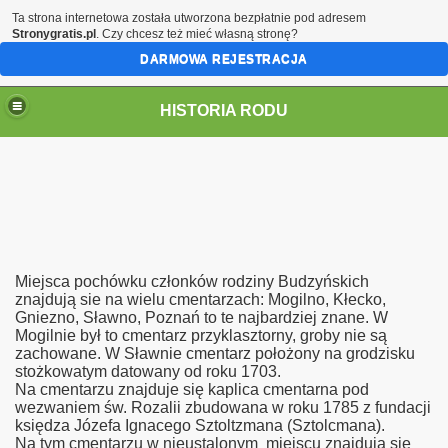
Ta strona internetowa została utworzona bezpłatnie pod adresem
Stronygratis.pl
. Czy chcesz też mieć własną stronę?
DARMOWA REJESTRACJA
HISTORIA RODU
ch
Miejsca pochówku członków rodziny Budzyńskich
znajdują sie na wielu cmentarzach: Mogilno, Kłecko,
Gniezno, Sławno, Poznań to te najbardziej znane. W
Mogilnie był to cmentarz przyklasztorny, groby nie są
zachowane. W Sławnie cmentarz położony na grodzisku
stożkowatym datowany od roku 1703.
Na cmentarzu znajduje się kaplica cmentarna pod
wezwaniem św. Rozalii zbudowana w roku 1785 z fundacji
księdza Józefa Ignacego Sztoltzmana (Sztolcmana).
Na tym cmentarzu w nieustalonym miejscu znajdują się