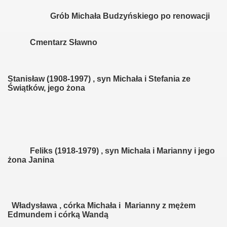
ianny
Grób Michała Budzyńskiego po renowacji
Cmentarz Sławno
wy
Stanisław (1908-1997) , syn Michała i Stefania ze
Świątków, jego żona
awy
wy
ki
Feliks (1918-1979) , syn Michała i Marianny i jego
żona Janina
sy
Władysława , córka Michała i Marianny z mężem
Edmundem i córką Wandą