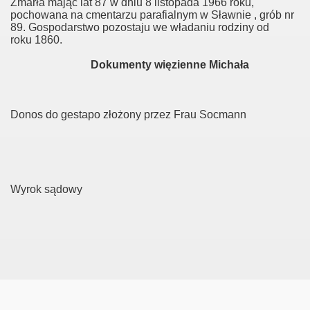
Zmarła mając lat 87 w dniu 8 listopada 1966 roku,
pochowana na cmentarzu parafialnym w Sławnie , grób nr
rzyny
89. Gospodarstwo pozostaju we władaniu rodziny od
roku 1860.
zyny
Dokumenty więzienne Michała
Donos do gestapo złożony przez Frau Socmann
Wyrok sądowy