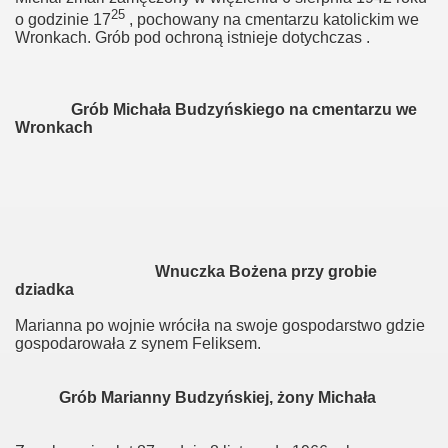
25
ianny
o godzinie 17
, pochowany na cmentarzu katolickim we
Wronkach. Grób pod ochroną istnieje dotychczas .
wy
Grób Michała Budzyńskiego na cmentarzu we
Wronkach
awy
wy
Wnuczka Bożena przy grobie
ki
dziadka
Marianna po wojnie wróciła na swoje gospodarstwo gdzie
gospodarowała z synem Feliksem.
Grób Marianny Budzyńskiej, żony Michała
sy