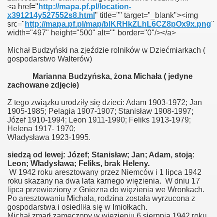
<a href="
http://mapa.pf.pl/location-
x391214y527552s8.html
" title="" target="_blank"><img
src="
http://mapa.pf.pl/map/blKRHkZLhL6CZ8pOx9x.png
"
width="497" height="500" alt="" border="0"/></a>
zki
Michał Budzyński na zjeździe rolników w Dziećmiarkach (
gospodarstwo Walterów)
i
Marianna Budzyńska, żona Michała ( jedyne
zachowane zdjęcie)
Z tego związku urodziły się dzieci: Adam 1903-1972; Jan
1905-1985; Pelagia 1907-1907; Stanisław 1908-1997;
Józef 1910-1994; Leon 1911-1990; Feliks 1913-1979;
Helena 1917- 1970;
Władysława 1923-1995.
siedzą od lewej: Józef; Stanisław; Jan; Adam, stoją:
Leon; Władysława; Feliks, brak Heleny.
W 1942 roku aresztowany przez Niemców i 1 lipca 1942
roku skazany na dwa lata karnego więzienia. W dniu 17
lipca przewieziony z Gniezna do więzienia we Wronkach.
Po aresztowaniu Michała, rodzina została wyrzucona z
gospodarstwa i osiedliła się w Imiołkach.
Michał zmarł zamęczony w więzieniu 6 sierpnia 1942 roku