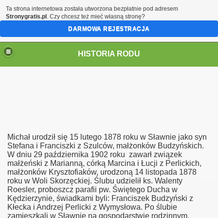
Ta strona internetowa została utworzona bezpłatnie pod adresem
Stronygratis.pl
. Czy chcesz też mieć własną stronę?
DARMOWA REJESTRACJA
HISTORIA RODU
ch
Michał urodził się 15 lutego 1878 roku w Sławnie jako syn
Stefana i Franciszki z Szulców, małżonków Budzyńskich.
W dniu 29 października 1902 roku zawarł związek
małżeński z Marianną, córką Marcina i Łucji z Perlickich,
małżonków Krysztofiaków, urodzoną 14 listopada 1878
roku w Woli Skorzęckiej. Ślubu udzielił ks. Walenty
Roesler, proboszcz parafii pw. Świętego Ducha w
Kędzierzynie, świadkami byli: Franciszek Budzyński z
Kłecka i Andrzej Perlicki z Wymysłowa. Po ślubie
zamieszkali w Sławnie na gospodarstwie rodzinnym.