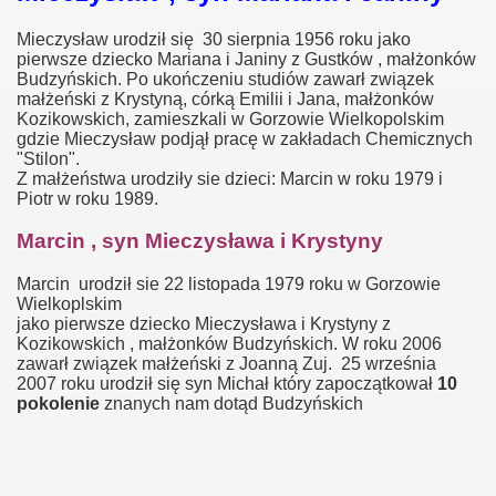
Mieczysław urodził się 30 sierpnia 1956 roku jako
rzyny
pierwsze dziecko Mariana i Janiny z Gustków , małżonków
Budzyńskich. Po ukończeniu studiów zawarł związek
zyny
małżeński z Krystyną, córką Emilii i Jana, małżonków
Kozikowskich, zamieszkali w Gorzowie Wielkopolskim
gdzie Mieczysław podjął pracę w zakładach Chemicznych
"Stilon".
Z małżeństwa urodziły sie dzieci: Marcin w roku 1979 i
Piotr w roku 1989.
Marcin , syn Mieczysława i Krystyny
Marcin urodził sie 22 listopada 1979 roku w Gorzowie
Wielkoplskim
jako pierwsze dziecko Mieczysława i Krystyny z
Kozikowskich , małżonków Budzyńskich. W roku 2006
zawarł związek małżeński z Joanną Zuj. 25 września
2007 roku urodził się syn Michał który zapoczątkował
10
pokolenie
znanych nam dotąd Budzyńskich