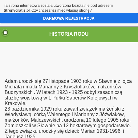
Ta strona internetowa została utworzona bezpłatnie pod adresem
Stronygratis.pl
. Czy chcesz też mieć własną stronę?
DARMOWA REJESTRACJA
HISTORIA RODU
ch
Adam urodził się 27 listopada 1903 roku w Sławnie z ojca
Michała i matki Marianny z Krysztofiaków, małżonków
Budzyńskich . W latach 1923 - 1925 odbył zasadniczą
służbę wojskową w 1 Pułku Saperów Kolejowych w
Krakowie.
23 października 1929 roku zawarł związek małżeński z
Władysławą, córką Walentego i Marianny z Jóźwiaków,
małżonków Malczewskich, urodzoną 10 lutego 1905 roku.
Zamieszkali w Sławnie na 12 hektarowym gospodarstwie.
Z tego związku urodziły się dzieci: Marian 1931-1996 i
Tadeusz 1935.