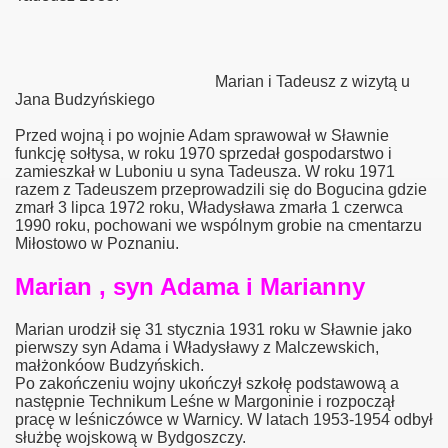
Marian i Tadeusz z wizytą u
zki
Jana Budzyńskiego
i
Przed wojną i po wojnie Adam sprawował w Sławnie
funkcję sołtysa, w roku 1970 sprzedał gospodarstwo i
zamieszkał w Luboniu u syna Tadeusza. W roku 1971
razem z Tadeuszem przeprowadzili się do Bogucina gdzie
zmarł 3 lipca 1972 roku, Władysława zmarła 1 czerwca
1990 roku, pochowani we wspólnym grobie na cmentarzu
Miłostowo w Poznaniu.
Marian , syn Adama i Marianny
Marian urodził się 31 stycznia 1931 roku w Sławnie jako
pierwszy syn Adama i Władysławy z Malczewskich,
małżonkóow Budzyńskich.
Po zakończeniu wojny ukończył szkołę podstawową a
następnie Technikum Leśne w Margoninie i rozpoczął
pracę w leśniczówce w Warnicy. W latach 1953-1954 odbył
służbę wojskową w Bydgoszczy.