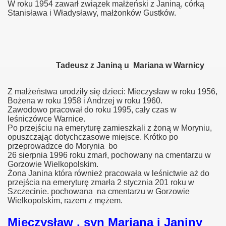
W roku 1954 zawarł związek małżeński z Janiną, córką
ianny
Stanisława i Władysławy, małżonków Gustków.
wy
Tadeusz z Janiną u Mariana w Warnicy
Z małżeństwa urodziły się dzieci: Mieczysław w roku 1956,
awy
Bożena w roku 1958 i Andrzej w roku 1960.
Zawodowo pracował do roku 1995, cały czas w
wy
leśniczówce Warnice.
Po przejściu na emeryturę zamieszkali z żoną w Moryniu,
opuszczając dotychczasowe miejsce. Krótko po
ki
przeprowadzce do Morynia bo
26 sierpnia 1996 roku zmarł, pochowany na cmentarzu w
Gorzowie Wielkopolskim.
Żona Janina która również pracowała w leśnictwie aż do
przejścia na emeryturę zmarła 2 stycznia 201 roku w
Szczecinie. pochowana na cmentarzu w Gorzowie
Wielkopolskim, razem z mężem.
sy
Mieczysław , syn Mariana i Janiny