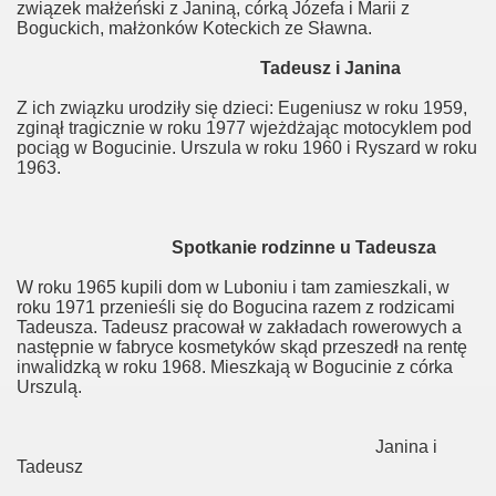
związek małżeński z Janiną, córką Józefa i Marii z
Boguckich, małżonków Koteckich ze Sławna.
Tadeusz i Janina
Z ich związku urodziły się dzieci: Eugeniusz w roku 1959,
zginął tragicznie w roku 1977 wjeżdżając motocyklem pod
pociąg w Bogucinie. Urszula w roku 1960 i Ryszard w roku
1963.
Spotkanie rodzinne u Tadeusza
W roku 1965 kupili dom w Luboniu i tam zamieszkali, w
roku 1971 przenieśli się do Bogucina razem z rodzicami
Tadeusza. Tadeusz pracował w zakładach rowerowych a
następnie w fabryce kosmetyków skąd przeszedł na rentę
inwalidzką w roku 1968. Mieszkają w Bogucinie z córka
Urszulą.
Janina i
Tadeusz