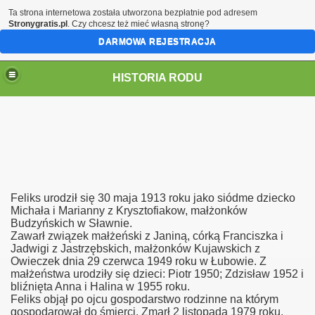
Ta strona internetowa została utworzona bezpłatnie pod adresem
Stronygratis.pl
. Czy chcesz też mieć własną stronę?
DARMOWA REJESTRACJA
HISTORIA RODU
ch
Feliks urodził się 30 maja 1913 roku jako siódme dziecko
Michała i Marianny z Krysztofiakow, małżonków
Budzyńskich w Sławnie.
Zawarł związek małżeński z Janiną, córką Franciszka i
Jadwigi z Jastrzębskich, małżonków Kujawskich z
Owieczek dnia 29 czerwca 1949 roku w Łubowie. Z
małżeństwa urodziły się dzieci: Piotr 1950; Zdzisław 1952 i
bliźnięta Anna i Halina w 1955 roku.
Feliks objął po ojcu gospodarstwo rodzinne na którym
gospodarował do śmierci. Zmarł 2 listopada 1979 roku,