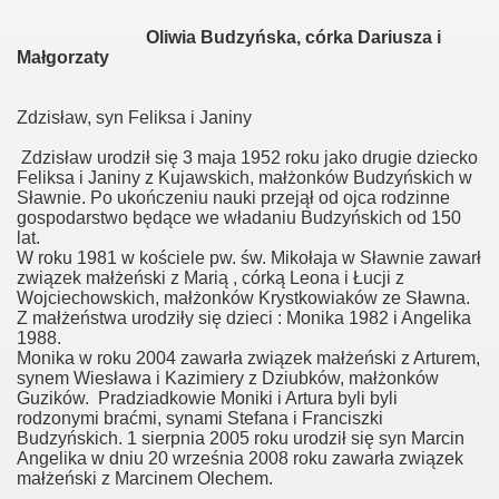
ianny
Oliwia Budzyńska, córka Dariusza i
Małgorzaty
wy
Zdzisław, syn Feliksa i Janiny
Zdzisław urodził się 3 maja 1952 roku jako drugie dziecko
Feliksa i Janiny z Kujawskich, małżonków Budzyńskich w
Sławnie. Po ukończeniu nauki przejął od ojca rodzinne
awy
gospodarstwo będące we władaniu Budzyńskich od 150
lat.
wy
W roku 1981 w kościele pw. św. Mikołaja w Sławnie zawarł
związek małżeński z Marią , córką Leona i Łucji z
Wojciechowskich, małżonków Krystkowiaków ze Sławna.
ki
Z małżeństwa urodziły się dzieci : Monika 1982 i Angelika
1988.
Monika w roku 2004 zawarła związek małżeński z Arturem,
synem Wiesława i Kazimiery z Dziubków, małżonków
Guzików. Pradziadkowie Moniki i Artura byli byli
rodzonymi braćmi, synami Stefana i Franciszki
Budzyńskich. 1 sierpnia 2005 roku urodził się syn Marcin
sy
Angelika w dniu 20 września 2008 roku zawarła związek
małżeński z Marcinem Olechem.