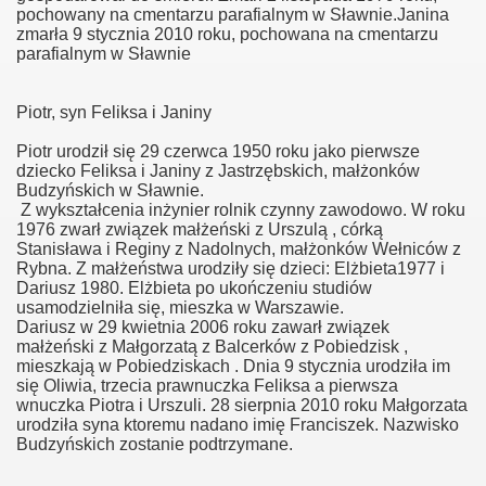
pochowany na cmentarzu parafialnym w Sławnie.Janina
zmarła 9 stycznia 2010 roku, pochowana na cmentarzu
parafialnym w Sławnie
zki
Piotr, syn Feliksa i Janiny
i
Piotr urodził się 29 czerwca 1950 roku jako pierwsze
dziecko Feliksa i Janiny z Jastrzębskich, małżonków
Budzyńskich w Sławnie.
Z wykształcenia inżynier rolnik czynny zawodowo. W roku
1976 zwarł związek małżeński z Urszulą , córką
Stanisława i Reginy z Nadolnych, małżonków Wełniców z
Rybna. Z małżeństwa urodziły się dzieci: Elżbieta1977 i
Dariusz 1980. Elżbieta po ukończeniu studiów
usamodzielniła się, mieszka w Warszawie.
Dariusz w 29 kwietnia 2006 roku zawarł związek
małżeński z Małgorzatą z Balcerków z Pobiedzisk ,
mieszkają w Pobiedziskach . Dnia 9 stycznia urodziła im
się Oliwia, trzecia prawnuczka Feliksa a pierwsza
wnuczka Piotra i Urszuli. 28 sierpnia 2010 roku Małgorzata
urodziła syna ktoremu nadano imię Franciszek. Nazwisko
Budzyńskich zostanie podtrzymane.